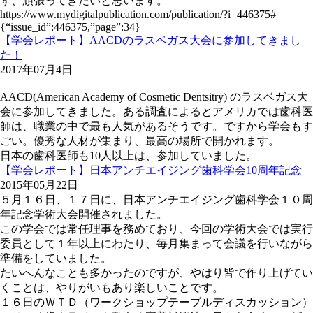
ず、頑張ってきたいと思います。
https://www.mydigitalpublication.com/publication/?i=446375#
{“issue_id”:446375,”page”:34}
【学会レポート】AACDのラスベガス大会に参加してきまし
た！
2017年07月4日
AACD(American Academy of Cosmetic Dentsitry) のラスベガス大
会に参加してきました。ある調査によるとアメリカでは歯科医
師は、職業の中で最も人気があるそうです。ですから学会もす
ごい。優秀な人材が集まり、最高の場所で開かれます。
日本の歯科医師も10人以上は、参加していました。
【学会レポート】日本アンチエイジング歯科学会10周年記念
2015年05月22日
５月１６日、１７日に、日本アンチエイジング歯科学会１０周
年記念学術大会開催されました。
この学会では常任理事を務めており、今回の学術大会では実行
委員として１年以上にわたり、毎月集まって会議を行いながら
準備をしていました。
たいへんなことも多かったのですが、やはり皆で作り上げてい
くことは、やりがいもあり楽しいことです。
１６日のＷＴＤ（ワークショップテーブルディスカッション）