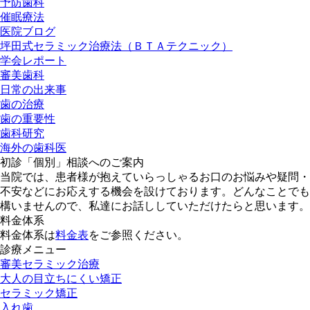
予防歯科
催眠療法
医院ブログ
坪田式セラミック治療法（ＢＴＡテクニック）
学会レポート
審美歯科
日常の出来事
歯の治療
歯の重要性
歯科研究
海外の歯科医
初診「個別」相談へのご案内
当院では、患者様が抱えていらっしゃるお口のお悩みや疑問・
不安などにお応えする機会を設けております。どんなことでも
構いませんので、私達にお話ししていただけたらと思います。
料金体系
料金体系は
料金表
をご参照ください。
診療メニュー
審美セラミック治療
大人の目立ちにくい矯正
セラミック矯正
入れ歯