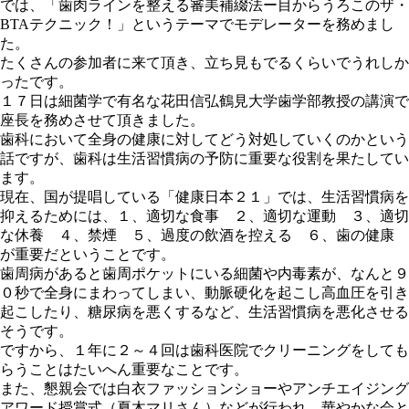
では、「歯肉ラインを整える審美補綴法ー目からうろこのザ・
BTAテクニック！」というテーマでモデレーターを務めまし
た。
たくさんの参加者に来て頂き、立ち見もでるくらいでうれしか
ったです。
１７日は細菌学で有名な花田信弘鶴見大学歯学部教授の講演で
座長を務めさせて頂きました。
歯科において全身の健康に対してどう対処していくのかという
話ですが、歯科は生活習慣病の予防に重要な役割を果たしてい
ます。
現在、国が提唱している「健康日本２１」では、生活習慣病を
抑えるためには、１、適切な食事 ２、適切な運動 ３、適切
な休養 ４、禁煙 ５、過度の飲酒を控える ６、歯の健康
が重要だということです。
歯周病があると歯周ポケットにいる細菌や内毒素が、なんと９
０秒で全身にまわってしまい、動脈硬化を起こし高血圧を引き
起こしたり、糖尿病を悪くするなど、生活習慣病を悪化させる
そうです。
ですから、１年に２～４回は歯科医院でクリーニングをしても
らうことはたいへん重要なことです。
また、懇親会では白衣ファッションショーやアンチエイジング
アワード授賞式（夏木マリさん）などが行われ、華やかな会と