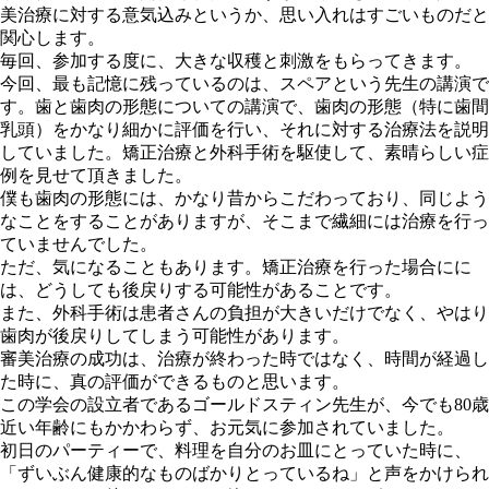
美治療に対する意気込みというか、思い入れはすごいものだと
関心します。
毎回、参加する度に、大きな収穫と刺激をもらってきます。
今回、最も記憶に残っているのは、スペアという先生の講演で
す。歯と歯肉の形態についての講演で、歯肉の形態（特に歯間
乳頭）をかなり細かに評価を行い、それに対する治療法を説明
していました。矯正治療と外科手術を駆使して、素晴らしい症
例を見せて頂きました。
僕も歯肉の形態には、かなり昔からこだわっており、同じよう
なことをすることがありますが、そこまで繊細には治療を行っ
ていませんでした。
ただ、気になることもあります。矯正治療を行った場合にに
は、どうしても後戻りする可能性があることです。
また、外科手術は患者さんの負担が大きいだけでなく、やはり
歯肉が後戻りしてしまう可能性があります。
審美治療の成功は、治療が終わった時ではなく、時間が経過し
た時に、真の評価ができるものと思います。
この学会の設立者であるゴールドスティン先生が、今でも80歳
近い年齢にもかかわらず、お元気に参加されていました。
初日のパーティーで、料理を自分のお皿にとっていた時に、
「ずいぶん健康的なものばかりとっているね」と声をかけられ