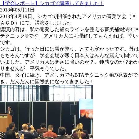
【学会レポート】シカゴで講演してきました！
2018年05月11日
2018年4月19日、シカゴで開催されたアメリカの審美学会（Ａ
ＡＣＤ）にて、講演をしました。
講演内容は、私の開発した歯肉ラインを整える審美補綴法BTA
テクニック®です。アメリカ人にも理解してもらえれば、幸い
です。
シカゴは、行った日には雪が降り、とても寒かったです。外は
もちろんですが、学会会場が寒く日本人はみんな震えて聞いて
いました。アメリカ人は寒さに強いのか？、鈍感なのか？わか
りませんが、平気そうでした。
中国、タイに続き、アメリカでもBTAテクニック®の発表がで
き、だんだんに国際的になってきました！