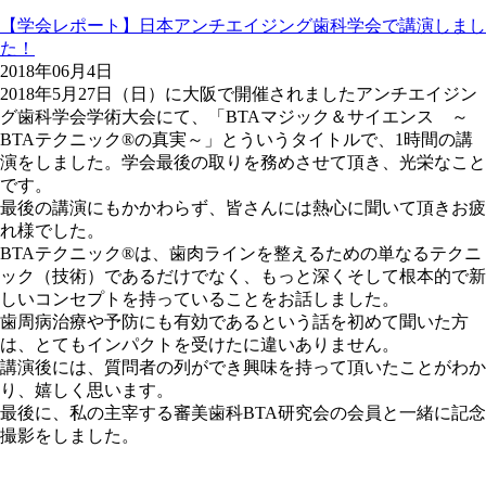
【学会レポート】日本アンチエイジング歯科学会で講演しまし
た！
2018年06月4日
2018年5月27日（日）に大阪で開催されましたアンチエイジン
グ歯科学会学術大会にて、「BTAマジック＆サイエンス ～
BTAテクニック®の真実～」とういうタイトルで、1時間の講
演をしました。学会最後の取りを務めさせて頂き、光栄なこと
です。
最後の講演にもかかわらず、皆さんには熱心に聞いて頂きお疲
れ様でした。
BTAテクニック®は、歯肉ラインを整えるための単なるテクニ
ック（技術）であるだけでなく、もっと深くそして根本的で新
しいコンセプトを持っていることをお話しました。
歯周病治療や予防にも有効であるという話を初めて聞いた方
は、とてもインパクトを受けたに違いありません。
講演後には、質問者の列ができ興味を持って頂いたことがわか
り、嬉しく思います。
最後に、私の主宰する審美歯科BTA研究会の会員と一緒に記念
撮影をしました。