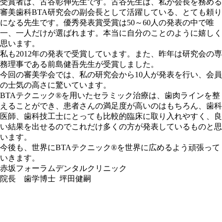
受賞者は、古谷彰伸先生です。古谷先生は、私が会長を務める
審美歯科BTA研究会の副会長として活躍している、とても頼り
になる先生です。優秀発表賞受賞は50～60人の発表の中で唯
一、一人だけが選ばれます。本当に自分のことのように嬉しく
思います。
私も2012年の発表で受賞しています。また、昨年は研究会の専
務理事である前島健吾先生が受賞しました。
今回の審美学会では、私の研究会から10人が発表を行い、会員
の士気の高さに驚いています。
BTAテクニック®を用いたセラミック治療は、歯肉ラインを整
えることができ、患者さんの満足度が高いのはもちろん、歯科
医師、歯科技工士にとっても比較的臨床に取り入れやすく、良
い結果を出せるのでこれだけ多くの方が発表しているものと思
います。
今後も、世界にBTAテクニック®を世界に広めるよう頑張って
いきます。
赤坂フォーラムデンタルクリニック
院長 歯学博士 坪田健嗣