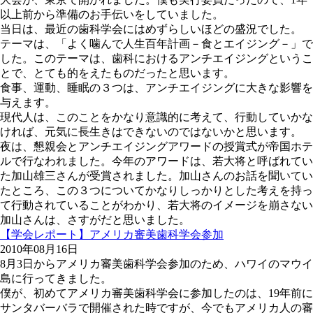
以上前から準備のお手伝いをしていました。
当日は、最近の歯科学会にはめずらしいほどの盛況でした。
テーマは、「よく噛んで人生百年計画－食とエイジング－」で
した。このテーマは、歯科におけるアンチエイジングというこ
とで、とても的をえたものだったと思います。
食事、運動、睡眠の３つは、アンチエイジングに大きな影響を
与えます。
現代人は、このことをかなり意識的に考えて、行動していかな
ければ、元気に長生きはできないのではないかと思います。
夜は、懇親会とアンチエイジングアワードの授賞式が帝国ホテ
ルで行なわれました。今年のアワードは、若大将と呼ばれてい
た加山雄三さんが受賞されました。加山さんのお話を聞いてい
たところ、この３つについてかなりしっかりとした考えを持っ
て行動されていることがわかり、若大将のイメージを崩さない
加山さんは、さすがだと思いました。
【学会レポート】アメリカ審美歯科学会参加
2010年08月16日
8月3日からアメリカ審美歯科学会参加のため、ハワイのマウイ
島に行ってきました。
僕が、初めてアメリカ審美歯科学会に参加したのは、19年前に
サンタバーバラで開催された時ですが、今でもアメリカ人の審