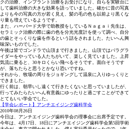
クの治療、インプラント治療をお受けになり、自らを実験台に
して歯科治療の大きな効果を語っていました。確かに昔の写真
よりも今の写真の方が若く見え、髪の毛の色も以前より黒くな
り量も増えているようです。
また、ハーバード大学で助教授をしているＮａｇａｉ先生は、
セラミック治療の際に歯の色を分光光度計を使って調べ、自分
の歯とそっくりな歯を作るという話をされました。たいへん興
味深いものでした。
午後は皆でゴンドラで山頂まで行きました。山頂ではパラグラ
イダーをやっている人たちがいて、楽しく見ていました。上昇
気流に乗ると、30キロくらい飛べるそうです。面白そうです
が、落ちたらと思うとかなり恐いですね。
それから、牧場の周りをジョギングして温泉に入りゆっくりと
できました。
行く前は、朝早いし遠くて行きたくないと思っていましたが、
行ってみたらたいへん有意義にゆったりと過ごすことができて
とてもいい学会でした。
【学会レポート】アンチエイジング歯科学会
2010年08月26日
今日は、アンチエイジング歯科学会の理事会に出席予定です。
今年は、4月17日、18日にアンチエイジング歯科学会第5回学術
大会が、東京で開かれました。僕も実行委員だったので、1年