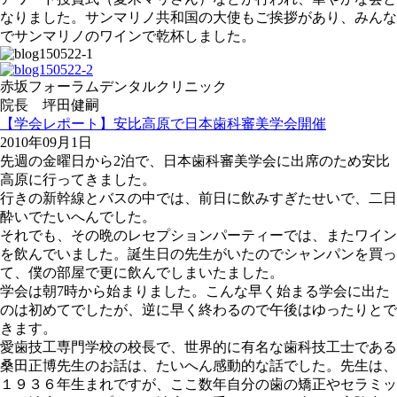
なりました。サンマリノ共和国の大使もご挨拶があり、みんな
でサンマリノのワインで乾杯しました。
赤坂フォーラムデンタルクリニック
院長 坪田健嗣
【学会レポート】安比高原で日本歯科審美学会開催
2010年09月1日
先週の金曜日から2泊で、日本歯科審美学会に出席のため安比
高原に行ってきました。
行きの新幹線とバスの中では、前日に飲みすぎたせいで、二日
酔いでたいへんでした。
それでも、その晩のレセプションパーティーでは、またワイン
を飲んでいました。誕生日の先生がいたのでシャンパンを買っ
て、僕の部屋で更に飲んでしまいたました。
学会は朝7時から始まりました。こんな早く始まる学会に出た
のは初めてでしたが、逆に早く終わるので午後はゆったりとで
きます。
愛歯技工専門学校の校長で、世界的に有名な歯科技工士である
桑田正博先生のお話は、たいへん感動的な話でした。先生は、
１９３６年生まれですが、ここ数年自分の歯の矯正やセラミッ