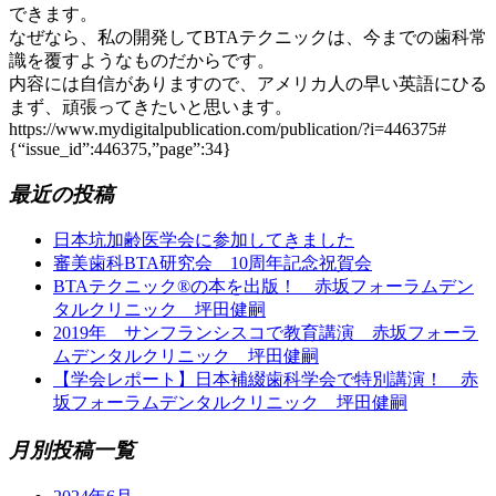
できます。
なぜなら、私の開発してBTAテクニックは、今までの歯科常
識を覆すようなものだからです。
内容には自信がありますので、アメリカ人の早い英語にひる
まず、頑張ってきたいと思います。
https://www.mydigitalpublication.com/publication/?i=446375#
{“issue_id”:446375,”page”:34}
最近の投稿
日本坑加齢医学会に参加してきました
審美歯科BTA研究会 10周年記念祝賀会
BTAテクニック®の本を出版！ 赤坂フォーラムデン
タルクリニック 坪田健嗣
2019年 サンフランシスコで教育講演 赤坂フォーラ
ムデンタルクリニック 坪田健嗣
【学会レポート】日本補綴歯科学会で特別講演！ 赤
坂フォーラムデンタルクリニック 坪田健嗣
月別投稿一覧