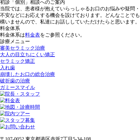
初診「個別」相談へのご案内
当院では、患者様が抱えていらっしゃるお口のお悩みや疑問・
不安などにお応えする機会を設けております。どんなことでも
構いませんので、私達にお話ししていただけたらと思います。
料金体系
料金体系は
料金表
をご参照ください。
診療メニュー
審美セラミック治療
大人の目立ちにくい矯正
セラミック矯正
入れ歯
崩壊したお口の総合治療
破折歯の治療
ガミースマイル
〒107-0052 東京都港区赤坂7丁目5-34-108