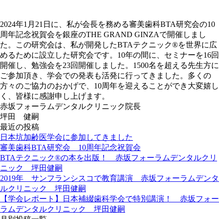
2024年1月21日に、私が会長を務める審美歯科BTA研究会の10
周年記念祝賀会を銀座のTHE GRAND GINZAで開催しまし
た。この研究会は、私が開発したBTAテクニック®︎を世界に広
めるために設立した研究会です。10年の間に、セミナーを16回
開催し、勉強会を23回開催しました。1500名を超える先生方に
ご参加頂き、学会での発表も活発に行ってきました。多くの
方々のご協力のおかげで、10周年を迎えることができ大変嬉し
く、皆様に感謝申し上げます。
赤坂フォーラムデンタルクリニック院長
坪田 健嗣
最近の投稿
日本坑加齢医学会に参加してきました
審美歯科BTA研究会 10周年記念祝賀会
BTAテクニック®の本を出版！ 赤坂フォーラムデンタルクリ
ニック 坪田健嗣
2019年 サンフランシスコで教育講演 赤坂フォーラムデンタ
ルクリニック 坪田健嗣
【学会レポート】日本補綴歯科学会で特別講演！ 赤坂フォー
ラムデンタルクリニック 坪田健嗣