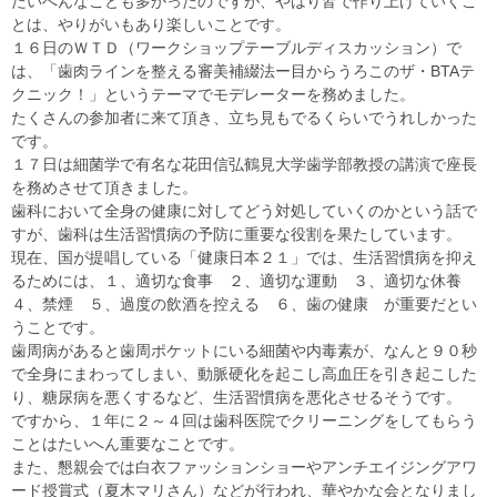
たいへんなことも多かったのですが、やはり皆で作り上げていくこ
とは、やりがいもあり楽しいことです。
１６日のＷＴＤ（ワークショップテーブルディスカッション）で
は、「歯肉ラインを整える審美補綴法ー目からうろこのザ・BTAテ
クニック！」というテーマでモデレーターを務めました。
たくさんの参加者に来て頂き、立ち見もでるくらいでうれしかった
です。
１７日は細菌学で有名な花田信弘鶴見大学歯学部教授の講演で座長
を務めさせて頂きました。
歯科において全身の健康に対してどう対処していくのかという話で
すが、歯科は生活習慣病の予防に重要な役割を果たしています。
現在、国が提唱している「健康日本２１」では、生活習慣病を抑え
るためには、１、適切な食事 ２、適切な運動 ３、適切な休養
４、禁煙 ５、過度の飲酒を控える ６、歯の健康 が重要だとい
うことです。
歯周病があると歯周ポケットにいる細菌や内毒素が、なんと９０秒
で全身にまわってしまい、動脈硬化を起こし高血圧を引き起こした
り、糖尿病を悪くするなど、生活習慣病を悪化させるそうです。
ですから、１年に２～４回は歯科医院でクリーニングをしてもらう
ことはたいへん重要なことです。
また、懇親会では白衣ファッションショーやアンチエイジングアワ
ード授賞式（夏木マリさん）などが行われ、華やかな会となりまし