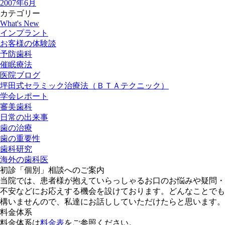
2007年6月
カテゴリー
What's New
インプラント
お客様の体験談
予防歯科
催眠療法
医院ブログ
坪田式セラミック治療法（ＢＴＡテクニック）
学会レポート
審美歯科
日常の出来事
歯の治療
歯の重要性
歯科研究
海外の歯科医
初診「個別」相談へのご案内
当院では、患者様が抱えていらっしゃるお口のお悩みや疑問・
不安などにお応えする機会を設けております。どんなことでも
構いませんので、私達にお話ししていただけたらと思います。
料金体系
料金体系は
料金表
をご参照ください。