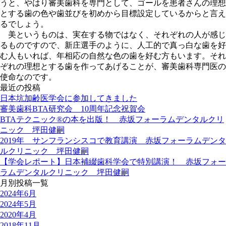
うと、やはり審美歯科を専門として、ゴールを患者さんの理想
とする歯の色や歯並びを初めから目標設定しているからと言え
るでしょう。
美というものは、実在する物ではなく、それぞれの人が感じ
るものですので、新庄選手のように、人工的で真っ白な歯を好
む人もいれば、年相応の自然な色の歯を好む方もいます。それ
ぞれの理想とする歯を作ってあげることが、審美歯科専門医の
使命なのです。
最近の投稿
日本坑加齢医学会に参加してきました
審美歯科BTA研究会 10周年記念祝賀会
BTAテクニック®の本を出版！ 赤坂フォーラムデンタルクリ
ニック 坪田健嗣
2019年 サンフランシスコで教育講演 赤坂フォーラムデンタ
ルクリニック 坪田健嗣
【学会レポート】日本補綴歯科学会で特別講演！ 赤坂フォー
ラムデンタルクリニック 坪田健嗣
月別投稿一覧
2024年6月
2024年5月
2020年4月
2018年11月