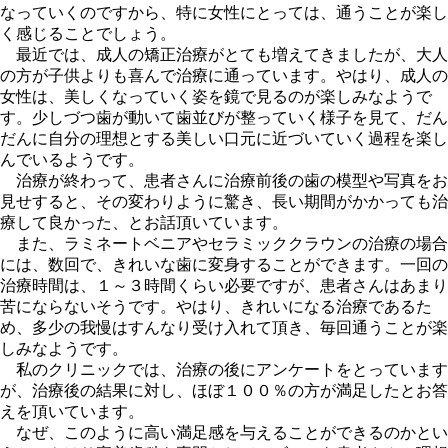
なっていくのですから、特に女性にとっては、通うことが楽し
く感じることでしょう。
最近では、成人の矯正治療がとても増えてきましたが、大人
の方が子供よりも喜んで治療に通っています。やはり、成人の
女性は、美しくなっていく姿を鏡で見るのが楽しみなようで
す。少しづつ歯が動いて歯並びが整っていく様子を見て、だん
だんに自分の理想とする美しい口元に近づいていく過程を楽し
んでいるようです。
治療が終わって、患者さんに治療前後の歯の模型や写真をお
見せすると、その変わりように驚き、長い期間がかかっても治
療して良かった、とお話頂いています。
また、ラミネートベニアやセラミッククラウンの治療の場合
には、数回で、きれいな歯に変身することができます。一回の
治療時間は、１～３時間くらい必要ですが、患者さんはあまり
苦にならないそうです。やはり、きれいになる治療であるた
め、多少の我慢はすんなり受け入れて頂き、毎回通うことが楽
しみなようです。
私のクリニックでは、治療の後にアンケートをとっています
が、治療後の結果に対し、ほぼ１００％の方が満足したとお答
えを頂いています。
なぜ、このように高い満足感を与えることができるのかとい