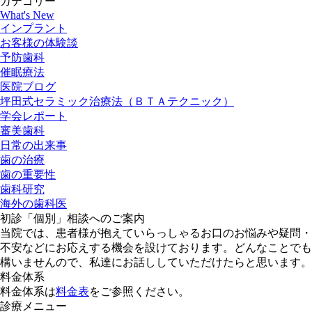
カテゴリー
What's New
インプラント
お客様の体験談
予防歯科
催眠療法
医院ブログ
坪田式セラミック治療法（ＢＴＡテクニック）
学会レポート
審美歯科
日常の出来事
歯の治療
歯の重要性
歯科研究
海外の歯科医
初診「個別」相談へのご案内
当院では、患者様が抱えていらっしゃるお口のお悩みや疑問・
不安などにお応えする機会を設けております。どんなことでも
構いませんので、私達にお話ししていただけたらと思います。
料金体系
料金体系は
料金表
をご参照ください。
診療メニュー