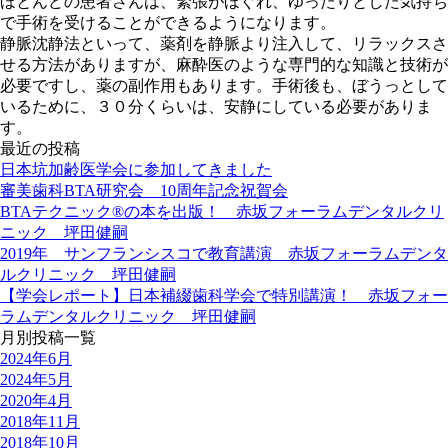
ほとんどの患者さんは、緊張がほぐれ、ゆったりとした気持ち
で手術を受けることができるようになります。
静脈沈静法といって、薬剤を静脈より注入して、リラックスさ
せる方法がありますが、麻酔医のような専門的な知識と技術が
必要ですし、薬の副作用もあります。手術後も、ぼうっとして
いるために、３０分くらいは、安静にしている必要がありま
す。
最近の投稿
日本坑加齢医学会に参加してきました
審美歯科BTA研究会 10周年記念祝賀会
BTAテクニック®の本を出版！ 赤坂フォーラムデンタルクリ
ニック 坪田健嗣
2019年 サンフランシスコで教育講演 赤坂フォーラムデンタ
ルクリニック 坪田健嗣
【学会レポート】日本補綴歯科学会で特別講演！ 赤坂フォー
ラムデンタルクリニック 坪田健嗣
月別投稿一覧
2024年6月
2024年5月
2020年4月
2018年11月
2018年10月