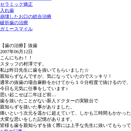
セラミック矯正
入れ歯
崩壊したお口の総合治療
破折歯の治療
ガミースマイル
【歯の治療】抜歯
2007年06月12日
こんにちわ！！
スタッフの村澤です。
私は昨日先生に歯を抜いてもらいました☆
親知らずなんですが、気になっていたのでスッキリ！
通常の抜歯の場合麻酔をかけてから１０分程度で抜けるので、
今日も元気に仕事をしています♪
思い起こせば二年ほど前…
歯を抜いたことがない新人ドクターの実験台で
親知らずを抜いた事がありました。
痛いという次元を遥かに超えていて、しかも三時間もかかった
大変な思いをした記憶があります。
皆様も歯を親知らずを抜く際には上手な先生に抜いてもらって