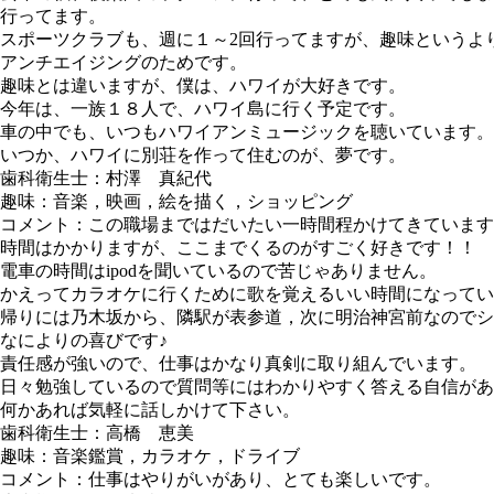
行ってます。
スポーツクラブも、週に１～2回行ってますが、趣味というよ
アンチエイジングのためです。
趣味とは違いますが、僕は、ハワイが大好きです。
今年は、一族１８人で、ハワイ島に行く予定です。
車の中でも、いつもハワイアンミュージックを聴いています。
いつか、ハワイに別荘を作って住むのが、夢です。
歯科衛生士：村澤 真紀代
趣味：音楽，映画，絵を描く，ショッピング
コメント：この職場まではだいたい一時間程かけてきています
時間はかかりますが、ここまでくるのがすごく好きです！！
電車の時間はipodを聞いているので苦じゃありません。
かえってカラオケに行くために歌を覚えるいい時間になってい
帰りには乃木坂から、隣駅が表参道，次に明治神宮前なのでシ
なによりの喜びです♪
責任感が強いので、仕事はかなり真剣に取り組んでいます。
日々勉強しているので質問等にはわかりやすく答える自信があ
何かあれば気軽に話しかけて下さい。
歯科衛生士：高橋 恵美
趣味：音楽鑑賞，カラオケ，ドライブ
コメント：仕事はやりがいがあり、とても楽しいです。