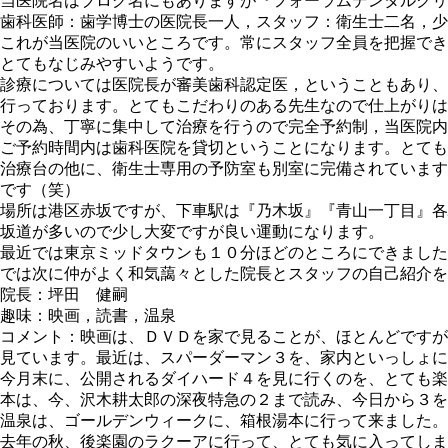
当医院名はブログ名にもありますが『フォーラムデンタルクリ
歯科医師：歯学博士の医院長一人，スタッフ：衛生士二名，少
これが当医院のいいところです。常にスタッフ全員を把握でき
とてもなじみやすいようです。
診療については医院長が審美歯科認定医，ということもあり、
行っております。とてもこだわりのある先生なので仕上がりは
その為、丁寧に集中して治療を行うので完全予約制，当医院内
ご予約時間内は歯科医院を貸切ということになります。とても
治療台の他に、衛生士専用の予防室も別室に完備されています
です（笑）
場所は港区赤坂ですが、下車駅は『乃木坂』『青山一丁目』各
坂道が多いので少し大変ですが良い運動になります。
最近では東京ミッドタウンも１０分ほどのところにできました
では次に仲がよく和気藹々とした院長とスタッフの自己紹介を
院長：坪田 健嗣
趣味：映画，読書，温泉
コメント：映画は、ＤＶＤを家で見ることが、ほとんどですが
見ています。最近は、スパーダーマン３を、家内といっしょに
今月末に、公開されるダイハード４を見に行くのを、とても楽
本は、今、沢木耕太郎の深夜特急の２まで読み、今日から３を
温泉は、ゴールデンウィークに、箱根湯本に行って来ました。
去年の秋、後楽園のラクーアに行って、とても気に入ってしま