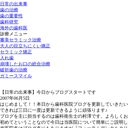
日常の出来事
歯の治療
歯の重要性
歯科研究
海外の歯科医
診療メニュー
審美セラミック治療
大人の目立ちにくい矯正
セラミック矯正
入れ歯
崩壊したお口の総合治療
破折歯の治療
ガミースマイル
【日常の出来事】今日からブログスタートです
2007年06月5日
はじめまして！！本日から歯科医院ブログを更新していきたい
できれば三日に一度は更新できるように頑張ります♪
ブログを主に担当するのは歯科衛生士の村澤です。よろしくお
初めてということなので今日は当医院について簡単にご説明し