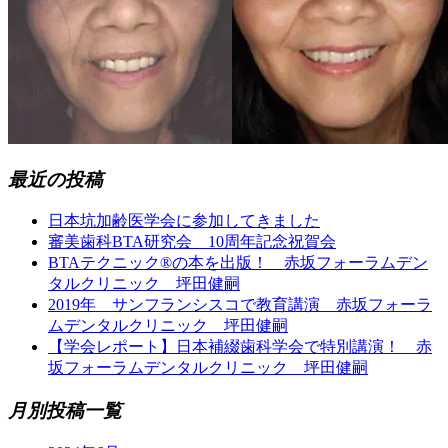
最近の投稿
日本坑加齢医学会に参加してきました
審美歯科BTA研究会 10周年記念祝賀会
BTAテクニック®の本を出版！ 赤坂フォーラムデン
タルクリニック 坪田健嗣
2019年 サンフランシスコで教育講演 赤坂フォーラ
ムデンタルクリニック 坪田健嗣
【学会レポート】日本補綴歯科学会で特別講演！ 赤
坂フォーラムデンタルクリニック 坪田健嗣
月別投稿一覧