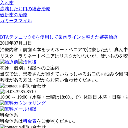
入れ歯
崩壊したお口の総合治療
破折歯の治療
ガミースマイル
BTAテクニック®を使用して歯肉ラインを整えた審美治療
2019年07月11日
治療内容：前歯４本をラミネートベニアで治療したが、真ん中
リスク：ラミネートベニアはリスクが少ないが、硬いものを咬
初診「個別」相談へのご案内
当院では、患者さんが抱えていらっしゃるお口のお悩みや疑問
興味がある方は下記からお問い合わせください。
10:00 ～ 19:00
（水曜・土曜は18:00まで）
休診日 木曜・日曜・
料金体系
料金体系は
料金表
をご参照ください。