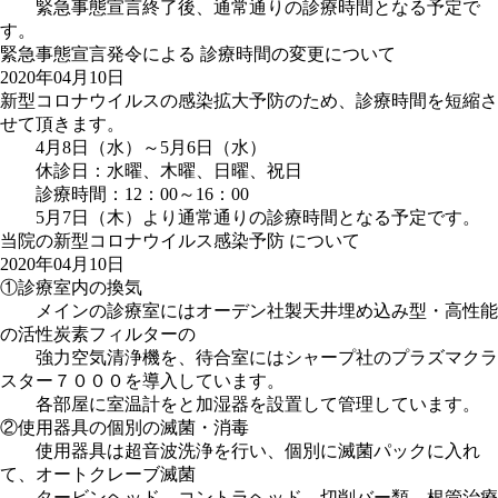
緊急事態宣言終了後、通常通りの診療時間となる予定で
す。
緊急事態宣言発令による 診療時間の変更について
2020年04月10日
新型コロナウイルスの感染拡大予防のため、診療時間を短縮さ
せて頂きます。
4月8日（水）～5月6日（水）
休診日：水曜、木曜、日曜、祝日
診療時間：12：00～16：00
5月7日（木）より通常通りの診療時間となる予定です。
当院の新型コロナウイルス感染予防 について
2020年04月10日
①診療室内の換気
メインの診療室にはオーデン社製天井埋め込み型・高性能
の活性炭素フィルターの
強力空気清浄機を、待合室にはシャープ社のプラズマクラ
スター７０００を導入しています。
各部屋に室温計をと加湿器を設置して管理しています。
②使用器具の個別の滅菌・消毒
使用器具は超音波洗浄を行い、個別に滅菌パックに入れ
て、オートクレーブ滅菌
タービンヘッド、コントラヘッド、切削バー類、根管治療